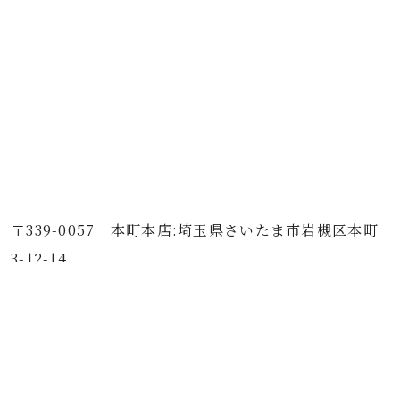
〒339-0057 本町本店:埼玉県さいたま市岩槻区本町
3-12-14
TEL : 048-756-1568 FAX : 048-758-5254
〒339-0067 西町工場店:埼玉県さいたま市岩槻区西
町 5-3-40