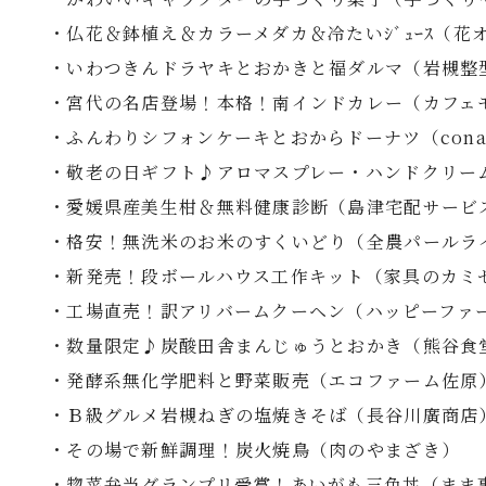
・仏花＆鉢植え＆カラーメダカ＆冷たいｼﾞｭｰｽ（花
・いわつきんドラヤキとおかきと福ダルマ（岩槻整
・宮代の名店登場！本格！南インドカレー（カフェ
・ふんわりシフォンケーキとおからドーナツ（cona
・敬老の日ギフト♪アロマスプレー・ハンドクリー
・愛媛県産美生柑＆無料健康診断（島津宅配サービ
・格安！無洗米のお米のすくいどり（全農パールラ
・新発売！段ボールハウス工作キット（家具のカミ
・工場直売！訳アリバームクーヘン（ハッピーファ
・数量限定♪炭酸田舎まんじゅうとおかき（熊谷食
・発酵系無化学肥料と野菜販売（エコファーム佐原
・Ｂ級グルメ岩槻ねぎの塩焼きそば（長谷川廣商店
・その場で新鮮調理！炭火焼鳥（肉のやまざき）
・惣菜弁当グランプリ受賞！あいがも三色丼（まま