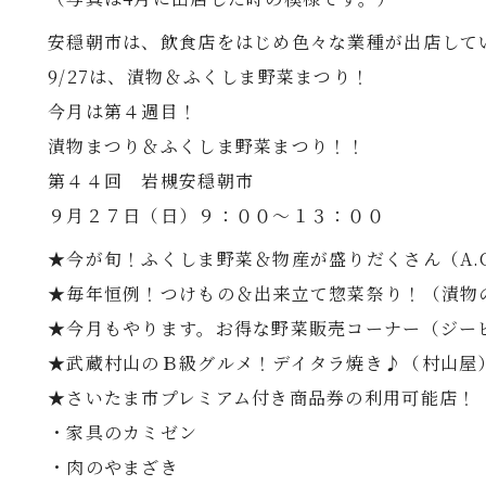
安穏朝市は、飲食店をはじめ色々な業種が出店して
9/27は、漬物＆ふくしま野菜まつり！
今月は第４週目！
漬物まつり＆ふくしま野菜まつり！！
第４４回 岩槻安穏朝市
９月２７日（日）９：００～１３：００
★今が旬！ふくしま野菜＆物産が盛りだくさん（A.C
★毎年恒例！つけもの＆出来立て惣菜祭り！（漬物
★今月もやります。お得な野菜販売コーナー（ジー
★武蔵村山のＢ級グルメ！デイタラ焼き♪（村山屋
★さいたま市プレミアム付き商品券の利用可能店！
・家具のカミゼン
・肉のやまざき