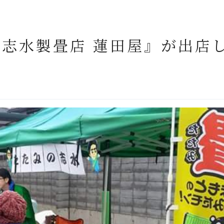
志水製畳店 蓮田屋』が出店