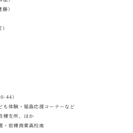
豊藤）
町）
）
-44）
ども体験・福島応援コーナーなど
岩槻支所、ほか
園・岩槻商業高校南