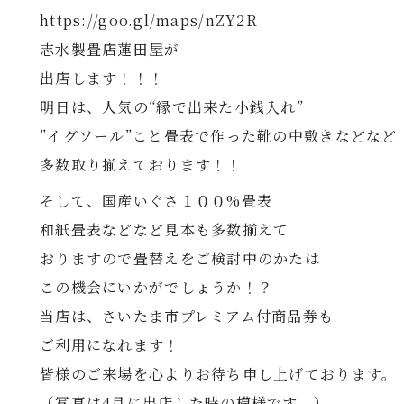
https://goo.gl/maps/nZY2R
志水製畳店蓮田屋が
出店します！！！
明日は、人気の“縁で出来た小銭入れ”
”イグソール”こと畳表で作った靴の中敷きなどなど
多数取り揃えております！！
そして、国産いぐさ１００%畳表
和紙畳表などなど見本も多数揃えて
おりますので畳替えをご検討中のかたは
この機会にいかがでしょうか！？
当店は、さいたま市プレミアム付商品券も
ご利用になれます！
皆様のご来場を心よりお待ち申し上げております。
（写真は4月に出店した時の模様です。）