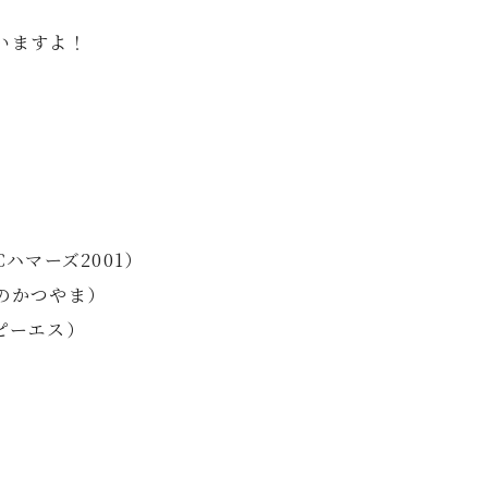
いますよ！
ハマーズ2001）
のかつやま）
ピーエス）
）