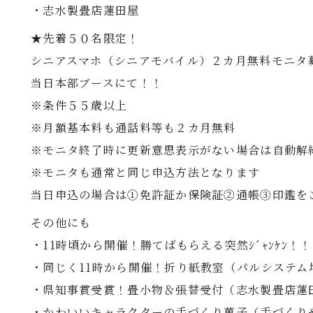
・志水製畳店蓮田屋
★先着５０名限定！
シニアスマホ（シニアモバイル）２カ月無料モニタ
当日本部ブースにて！！
※条件５５歳以上
※月額基本料も通話料等も２カ月無料
※モニタ終了時に更新意思表示がない場合は自動解
※モニタも通常と同じ申込方法となります
当日申込の場合は①免許証か保険証②通帳③印鑑を
その他にも
・11時頃から開催！勝てばもらえる突然ｼﾞｬﾝｹﾝ！
・同じく11時から開催！折り紙教室（パルシステム
・県知事賞受賞！畳小物＆張替受付（志水製畳店蓮
・かわいいキャラクターの手づくり菓子（手づくり