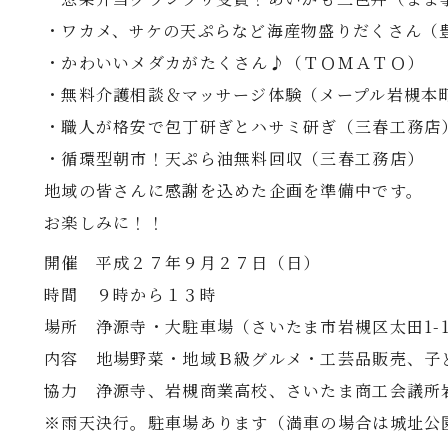
・ワカメ、サケの天ぷらなど海産物盛りだくさん（
・かわいいメダカがたくさん♪（ＴＯＭＡＴＯ）
・無料介護相談＆マッサージ体験（メープル岩槻本
・職人が格安で包丁研ぎとハサミ研ぎ（三春工務店
・循環型朝市！天ぷら油無料回収（三春工務店）
地域の皆さんに感謝を込めた企画を準備中です。
お楽しみに！！
開催 平成２７年９月２７日（日）
時間 ９時から１３時
場所 浄源寺・大駐車場（さいたま市岩槻区太田1-10
内容 地場野菜・地域Ｂ級グルメ・工芸品販売、子
協力 浄源寺、岩槻商業高校、さいたま商工会議所
※雨天決行。駐車場あります（満車の場合は城址公