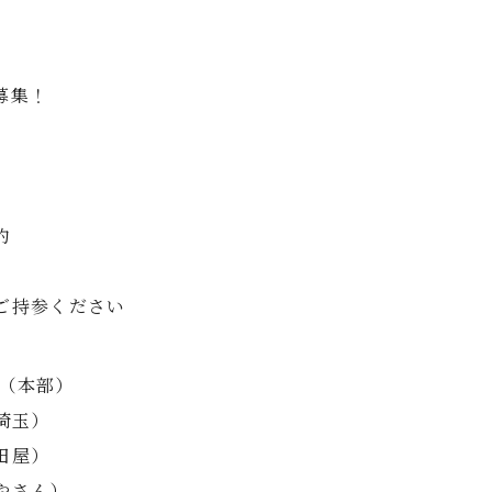
募集！
約
ご持参ください
！（本部）
埼玉）
田屋）
やさん）