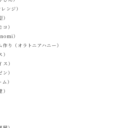
オレンジ）
型）
モコ）
nomi）
ム作り（オラトニアハニー）
ス）
イス）
ゼン）
ーム）
堂）
）
）
事屋）