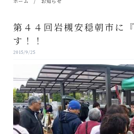
ホーム
/
お知らせ
第４４回岩槻安穏朝市に『
す！！
2015/9/25