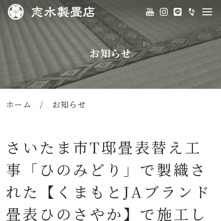
お知らせ
ホーム
/
お知らせ
さいたま市T邸畳表替え工
事「ひのみどり」で製織さ
れた【くまもとJAブランド
畳表ひのさやか】で施工し