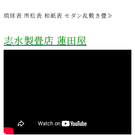
琉球表 市松表 和紙表 モダン乱敷き畳≫
志水製畳店 蓮田屋