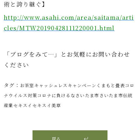
術と誇り継ぐ】
http://www.asahi.com/area/saitama/arti
cles/MTW20190428111220001.html
「ブログをみて…」とお気軽にお問い合わせ
ください
タグ：
お茶室
キャッシュレス
キャンペーン
くまもと畳表
コロ
ナウイルス対策
コロナに負けるな
さいたま市
さいたま市伝統
産業
セキスイ
セキスイ美草
戻る