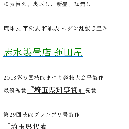
≪表替え、裏返し、新畳、縁無し
琉球表 市松表 和紙表 モダン乱敷き畳≫
志水製畳店 蓮田屋
2013彩の国技能まつり競技大会畳製作
『埼玉県知事賞』
最優秀賞
受賞
第
29回技能グランプリ畳製作
『埼玉県代表』