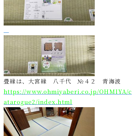
畳縁は、大宮縁 八千代 №４２ 青海波
https://www.ohmiyaberi.co.jp/OHMIYA/
c
atarogue2/index.html