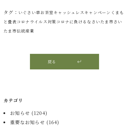
タグ：
いぐさ
い草
お茶室
キャッシュレス
キャンペーン
くまも
と畳表
コロナウイルス対策
コロナに負けるな
さいたま市
さい
たま市伝統産業
戻る
カテゴリ
お知らせ (
1204
)
重要なお知らせ (
164
)