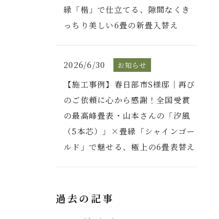
縁「楷」で仕立てる、隙間なくき
っちり美しい6畳の新畳入替え
2026/6/30
お知らせ
【施工事例】春日部市S様邸｜再び
のご依頼に心から感謝！全国受賞
の最高峰畳表・山本さんの「汐風
（5本芯）」×畳縁「シャインゴー
ルド」で魅せる、極上の6畳表替え
過去の記事