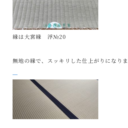
縁は大宮縁 浮№20
無地の縁で、
スッキリした仕上がりになり