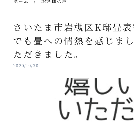
ホーム
/
お客様の声
さいたま市岩槻区K邸畳
でも畳への情熱を感じま
ただきました。
2020/10/30