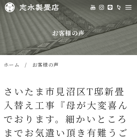
お客様の声
ホーム
/
お客様の声
さいたま市見沼区T邸新畳
入替え工事『母が大変喜ん
でおります。細かいところ
までお気遣い頂き有難うご