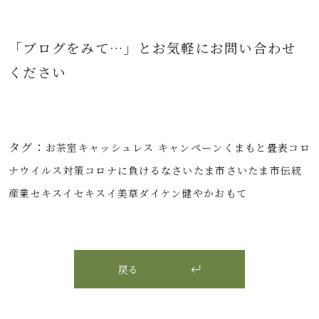
「ブログをみて…」とお気軽にお問い合わせ
ください
タグ：
お茶室
キャッシュレス キャンペーン
くまもと畳表
コロ
ナウイルス対策
コロナに負けるな
さいたま市
さいたま市伝統
産業
セキスイ
セキスイ美草
ダイケン健やかおもて
戻る