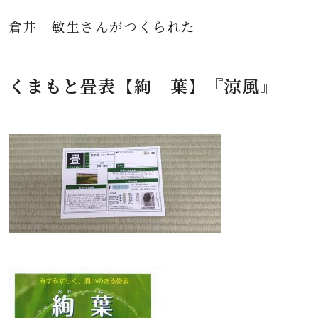
倉井 敏生さんがつくられた
くまもと畳表【絢 葉】
『涼風』