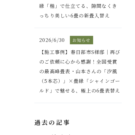
縁「楷」で仕立てる、隙間なくき
っちり美しい6畳の新畳入替え
2026/6/30
お知らせ
【施工事例】春日部市S様邸｜再び
のご依頼に心から感謝！全国受賞
の最高峰畳表・山本さんの「汐風
（5本芯）」×畳縁「シャインゴー
ルド」で魅せる、極上の6畳表替え
過去の記事