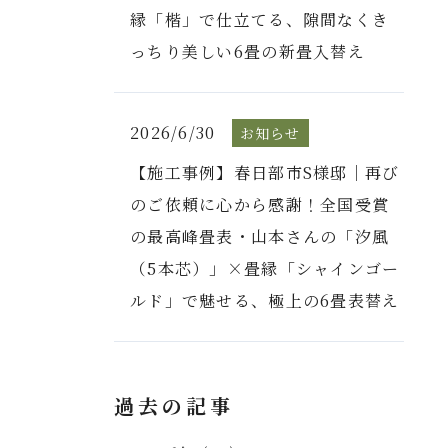
縁「楷」で仕立てる、隙間なくき
っちり美しい6畳の新畳入替え
2026/6/30
お知らせ
【施工事例】春日部市S様邸｜再び
のご依頼に心から感謝！全国受賞
の最高峰畳表・山本さんの「汐風
（5本芯）」×畳縁「シャインゴー
ルド」で魅せる、極上の6畳表替え
過去の記事