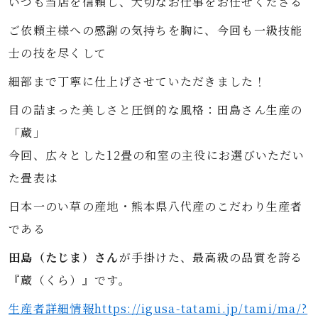
いつも当店を信頼し、大切なお仕事をお任せくださる
ご依頼主様への感謝の気持ちを胸に、今回も一級技能
士の技を尽くして
細部まで丁寧に仕上げさせていただきました！
目の詰まった美しさと圧倒的な風格：田島さん生産の
「蔵」
今回、広々とした12畳の和室の主役にお選びいただい
た畳表は
日本一のい草の産地・熊本県八代産のこだわり生産者
である
田島（たじま）さん
が手掛けた、最高級の品質を誇る
『蔵（くら）』です。
生産者詳細情報https://igusa-tatami.jp/tami/ma/?