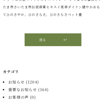
たま市
さいたま市伝統産業
セキスイ美草
ダイケン健やかおも
て
ひのさやか，ひのさらさ，ひのさらさ
ペット畳
戻る
カテゴリ
お知らせ (
1204
)
重要なお知らせ (
164
)
お客様の声 (
0
)