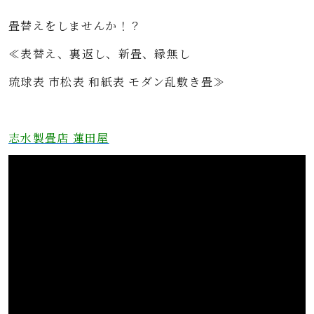
畳替えをしませんか！？
≪表替え、裏返し、新畳、縁無し
琉球表 市松表 和紙表 モダン乱敷き畳≫
志水製畳店 蓮田屋