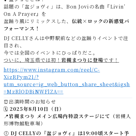
話題の「盆ジョヴィ」は、Bon Joviの名曲『Livin’
On A Prayer』を
盆踊り風にリミックスした、
伝統×ロックの新感覚パ
フォーマンス！
DJ CELLYさんは中野駅前などの盆踊りイベントで注
目され、
今では全国のイベントにひっぱりだこ。
ついに、埼玉県では初！
岩槻まつりに登場
です！
https://www.instagram.com/reel/C-
XizRPym21/?
utm_source=ig_web_button_share_sheet&igsh
=MzRlODBiNWFlZA==
⏰出演時間のお知らせ
🗓
2025年8月10日（日）
📍
岩槻まつり メイン広場内特設ステージにて（
岩槻人
形博物館駐車場）
🕕
DJ CELLYの『盆ジョヴィ』は19:00頃スタート予