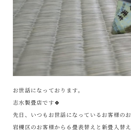
お世話になっております。
志水製畳店です🍀
先日、いつもお世話になっているお客様の
岩槻区の
お客様から６
畳
表替えと新畳入替え