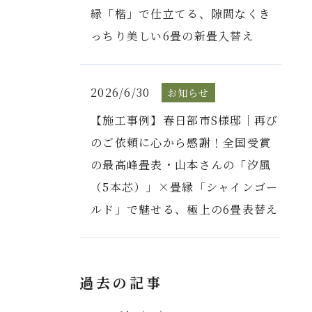
縁「楷」で仕立てる、隙間なくき
っちり美しい6畳の新畳入替え
2026/6/30
お知らせ
【施工事例】春日部市S様邸｜再び
のご依頼に心から感謝！全国受賞
の最高峰畳表・山本さんの「汐風
（5本芯）」×畳縁「シャインゴー
ルド」で魅せる、極上の6畳表替え
過去の記事