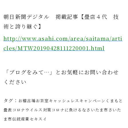
朝日新聞デジタル
掲載記事
【畳店４代 技
術と誇り継ぐ】
http://www.asahi.com/area/saitama/arti
cles/MTW20190428111220001.html
「ブログをみて…」とお気軽にお問
い合わせ
ください
タグ：
お稽古場
お茶室
キャッシュレス
キャンペーン
くまもと
畳表
コロナウイルス対策
コロナに負けるな
さいたま市
さいた
ま市伝統産業
セキスイ