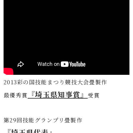
2013彩の国技能まつり競技大会畳製作
『埼玉県知事賞』
最優秀賞
受賞
第
29回技能グランプリ畳製作
『埼玉県代表』