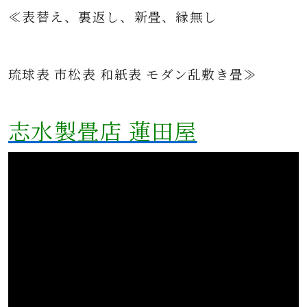
≪表替え、裏返し、新畳、縁無し
琉球表 市松表 和紙表 モダン乱敷き畳≫
志水製畳店 蓮田屋