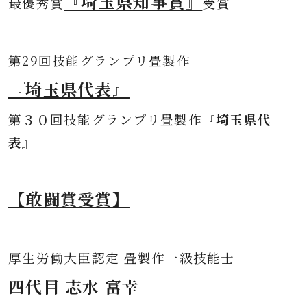
『埼玉県知事賞』
最優秀賞
受賞
第
29回技能グランプリ畳製作
『埼玉県代表』
第３０
回技能グランプリ畳製作
『埼玉県代
表』
【敢闘賞受賞】
厚生労働大臣認定 畳製作一級技能士
四代目 志水 富幸