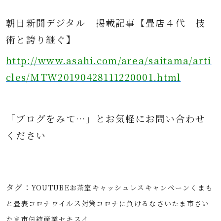
朝日新聞デジタル
掲載記事
【畳店４代 技
術と誇り継ぐ】
http://www.asahi.com/area/saitama/arti
cles/MTW20190428111220001.html
「ブログをみて…」とお気軽にお問
い合わせ
ください
タグ：
YOUTUBE
お茶室
キャッシュレス
キャンペーン
くまも
と畳表
コロナウイルス対策
コロナに負けるな
さいたま市
さい
たま市伝統産業
セキスイ