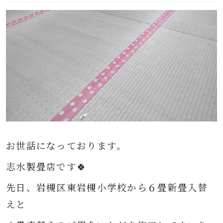
お世話になっております。
志水製畳店です🍀
先日、
岩槻
区東岩槻小学校から
６畳新畳入替
えと