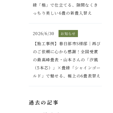
縁「楷」で仕立てる、隙間なくき
っちり美しい6畳の新畳入替え
2026/6/30
お知らせ
【施工事例】春日部市S様邸｜再び
のご依頼に心から感謝！全国受賞
の最高峰畳表・山本さんの「汐風
（5本芯）」×畳縁「シャインゴー
ルド」で魅せる、極上の6畳表替え
過去の記事