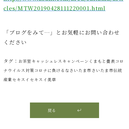
cles/MTW20190428111220001.html
「ブログをみて…」とお気軽にお問
い合わせ
ください
タグ：
お茶室
キャッシュレス
キャンペーン
くまもと畳表
コロ
ナウイルス対策
コロナに負けるな
さいたま市
さいたま市伝統
産業
セキスイ
セキスイ美草
戻る