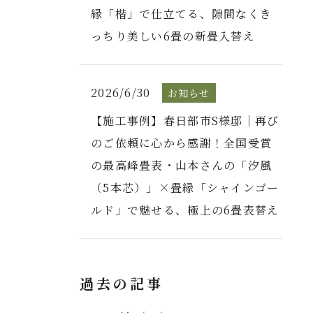
縁「楷」で仕立てる、隙間なくき
っちり美しい6畳の新畳入替え
2026/6/30
お知らせ
【施工事例】春日部市S様邸｜再び
のご依頼に心から感謝！全国受賞
の最高峰畳表・山本さんの「汐風
（5本芯）」×畳縁「シャインゴー
ルド」で魅せる、極上の6畳表替え
過去の記事