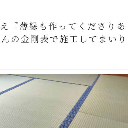
替え『薄縁も作ってくださりあ
さんの金剛表で施工してまいり