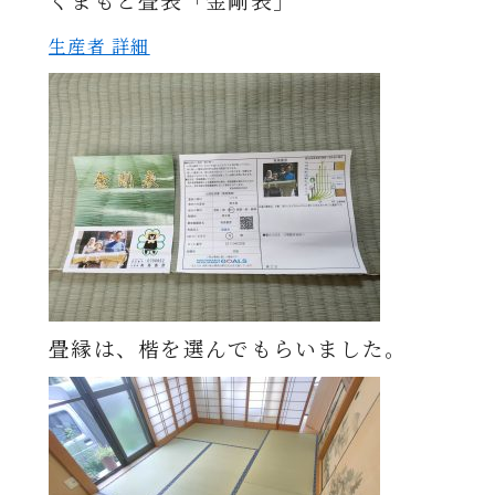
くまもと畳表「金剛表」
生産者 詳細
畳縁は、楷を選んでもらいました。