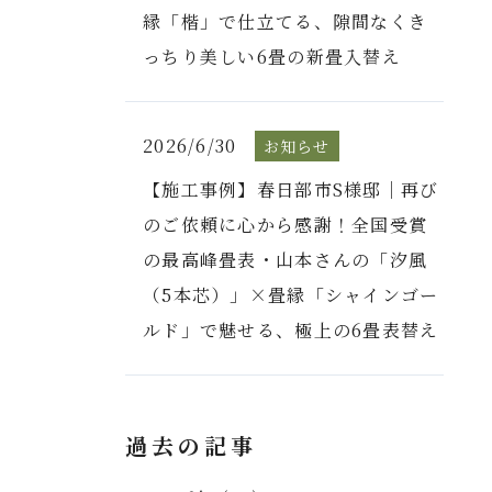
縁「楷」で仕立てる、隙間なくき
っちり美しい6畳の新畳入替え
2026/6/30
お知らせ
【施工事例】春日部市S様邸｜再び
のご依頼に心から感謝！全国受賞
の最高峰畳表・山本さんの「汐風
（5本芯）」×畳縁「シャインゴー
ルド」で魅せる、極上の6畳表替え
過去の記事