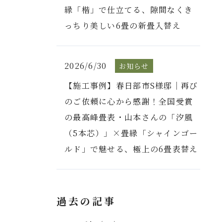
縁「楷」で仕立てる、隙間なくき
っちり美しい6畳の新畳入替え
2026/6/30
お知らせ
【施工事例】春日部市S様邸｜再び
のご依頼に心から感謝！全国受賞
の最高峰畳表・山本さんの「汐風
（5本芯）」×畳縁「シャインゴー
ルド」で魅せる、極上の6畳表替え
過去の記事