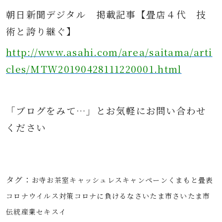
朝日新聞デジタル
掲載記事
【畳店４代 技
術と誇り継ぐ】
http://www.asahi.com/area/saitama/arti
cles/MTW20190428111220001.html
「ブログをみて…」とお気軽にお問
い合わせ
ください
タグ：
お寺
お茶室
キャッシュレス
キャンペーン
くまもと畳表
コロナウイルス対策
コロナに負けるな
さいたま市
さいたま市
伝統産業
セキスイ