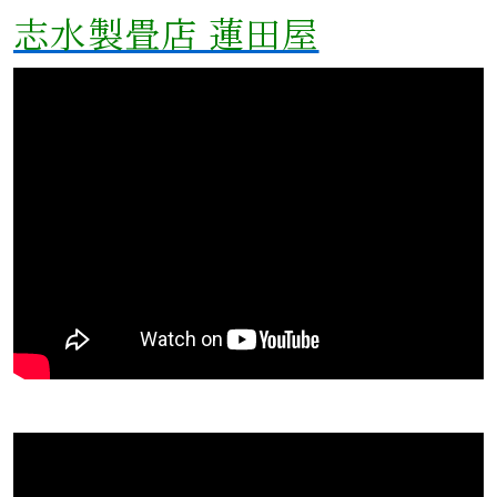
志水製畳店 蓮田屋