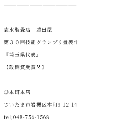
—————————————————⁡⁡⁡
⁡⁡⁡
志水製畳店 蓮田屋⁡⁡⁡
第３０回技能グランプリ畳製作⁡⁡⁡
『埼玉県代表』⁡⁡⁡
【敢闘賞受賞🏅】⁡⁡⁡
⁡⁡⁡
◎本町本店⁡⁡⁡
さいたま市岩槻区本町3-12-14⁡⁡⁡
tel;048-756-1568⁡⁡⁡