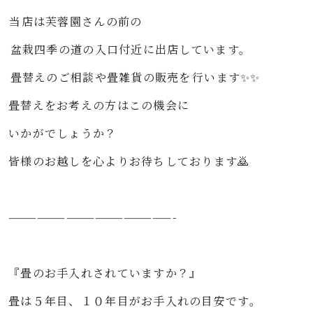
⁡当店は芙蓉園さんの前の⁡⁡
⁡⁡盆栽四季の道の入口付近に出店しています。⁡⁡
⁡⁡畳替えのご相談や畳雑貨の販売を⁡行います✨✨⁡
畳替えをお考えの方はこの機会に⁡
いかがでしょうか？⁡
皆様のお越しを心よりお待ちしております🙇⁡
⁡
—————————————————-⁡
⁡
『畳のお手入れされていますか？』⁡⁡
畳は５年目、１０年目がお手入れの目安です。⁡⁡