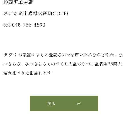
◎西町工場店⁡⁡⁡
さいたま市岩槻区西町5-3-40⁡⁡⁡
tel:048-756-4590⁡⁡⁡
⁡
タグ：
お茶室
くまもと畳表
さいたま市
たたみ
ひのさやか，ひ
のさらさ，ひのさらさ
ものづくり
大盆栽まつり
盆栽
第36回大
盆栽まつりに出店します
戻る