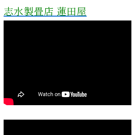
志水製畳店 蓮田屋