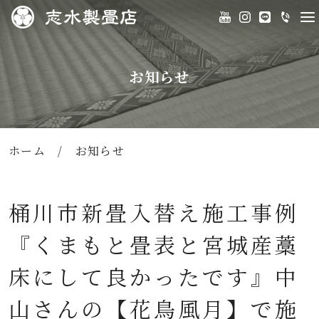
お知らせ
ホーム
/
お知らせ
桶川市新畳入替え施工事例
『くまもと畳表と宮城産藁
床にして良かったです』中
山さんの【花鳥風月】で施