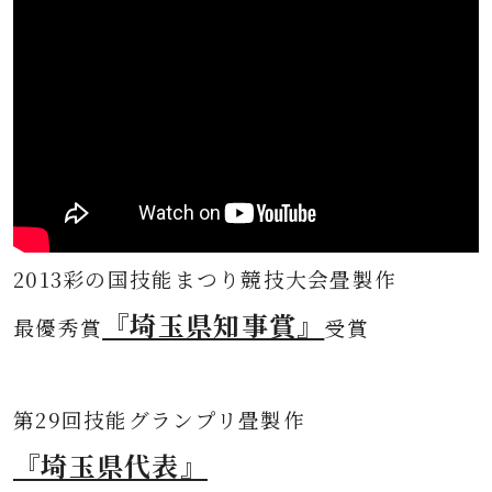
2013彩の国技能まつり競技大会畳製作
『埼玉県知事賞』
最優秀賞
受賞
第
29回技能グランプリ畳製作
『埼玉県代表』