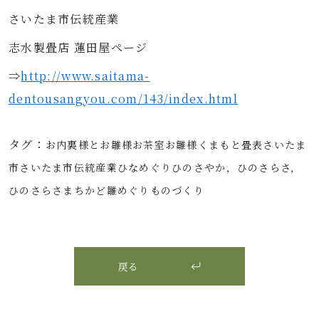
さいたま市伝統産業
志水製畳店 蓮田屋ページ
⇒
http://www.saitama-
dentousangyou.com/143/index.html
タグ：
お内裏様とお雛様
お茶室
お雛様
くまもと畳表
さいたま
市
さいたま市伝統産業
ひなめぐり
ひのさやか，ひのさらさ，
ひのさらさ
まちかど雛めぐり
ものづくり
戻る