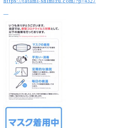
https://tatami-shimizu.com/?p=4327