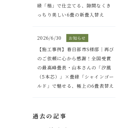
縁「楷」で仕立てる、隙間なくき
っちり美しい6畳の新畳入替え
2026/6/30
お知らせ
【施工事例】春日部市S様邸｜再び
のご依頼に心から感謝！全国受賞
の最高峰畳表・山本さんの「汐風
（5本芯）」×畳縁「シャインゴー
ルド」で魅せる、極上の6畳表替え
過去の記事