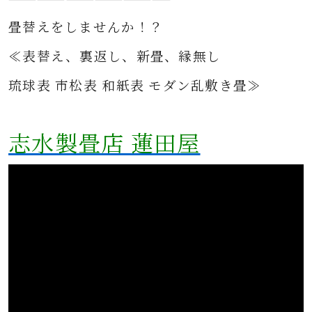
畳替えをしませんか！？
≪表替え、裏返し、新畳、縁無し
琉球表 市松表 和紙表 モダン乱敷き畳≫
志水製畳店 蓮田屋