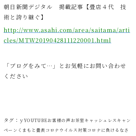
朝日新聞デジタル
掲載記事
【畳店４代 技
術と誇り継ぐ】
http://www.asahi.com/area/saitama/arti
cles/MTW20190428111220001.html
「ブログをみて…」とお気軽にお問
い合わせ
ください
タグ：
ｙ
YOUTUBE
お客様の声
お茶室
キャッシュレス
キャン
ペーン
くまもと畳表
コロナウイルス対策
コロナに負けるな
さ