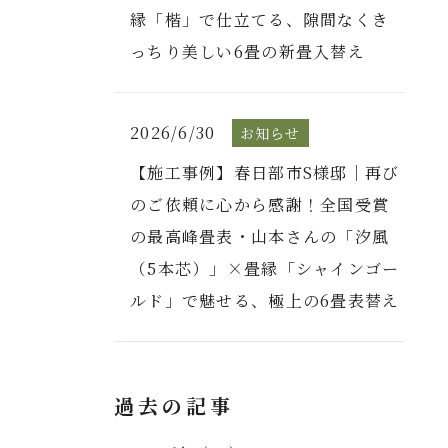
縁「楷」で仕立てる、隙間なくき
っちり美しい6畳の新畳入替え
2026/6/30
お知らせ
【施工事例】春日部市S様邸｜再び
のご依頼に心から感謝！全国受賞
の最高峰畳表・山本さんの「汐風
（5本芯）」×畳縁「シャインゴー
ルド」で魅せる、極上の6畳表替え
過去の記事